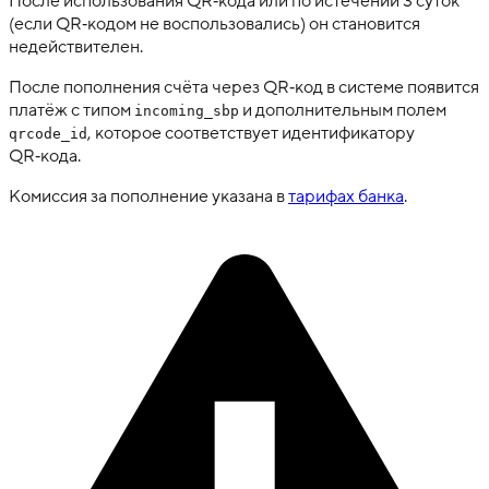
После использования QR‑кода или по истечении 3 суток
(если QR‑кодом не воспользовались) он становится
недействителен.
После пополнения счёта через QR‑код в системе появится
платёж с типом
и дополнительным полем
incoming_sbp
, которое соответствует идентификатору
qrcode_id
QR‑кода.
Комиссия за пополнение указана в
тарифах банка
.