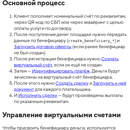
Основной процесс
Клиент пополняет номинальный счёт по реквизитам,
через QR‑код по СБП или через эквайринг с целью
оплаты услуги по договору.
После поступления денег площадке нужно передать
данные по бенефициару (
) и
create_beneficiary_*
Загрузить договор оферты
(если ранее бенефициар
не был создан).
После регистрации бенефициара нужно
Создать
виртуальный счёт
, если он ещё не создан.
Затем —
Идентифицировать платёж
. Деньги будут
зачислены на виртуальный счёт бенефициара.
После этого нужно
Создать сделку
и
Загрузить к ней
документ
для каждого плательщика.
И
Исполнить сделку
— будут произведены выплаты
по указанным реквизитам.
Управление виртуальными счетами
Чтобы присвоить бенефициару деньги, используется