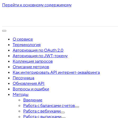
Перейти к основному содержимому
О сервисе
Терминология
Авторизация по OAuth 2.0
Авторизация по JWT-токену
Коллекция запросов
Описание методов
Как интегрировать API интернет-эквайринга
Песочница
Обновления API
Вопросы и ошибки
Методы
Введение
Работа с балансами счетов
Работа с вебхуками
Работа с выписками