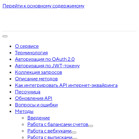
Перейти к основному содержимому
О сервисе
Терминология
Авторизация по OAuth 2.0
Авторизация по JWT-токену
Коллекция запросов
Описание методов
Как интегрировать API интернет-эквайринга
Песочница
Обновления API
Вопросы и ошибки
Методы
Введение
Работа с балансами счетов
Работа с вебхуками
Работа с выписками